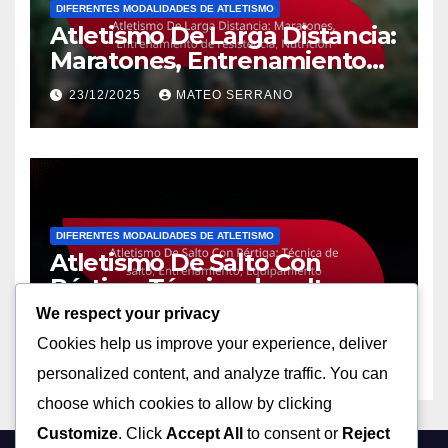
DIFERENTES MODALIDADES DE ATLETISMO
Atletismo De Larga Distancia:
Maratones, Entrenamiento
de resistencia, Nutrición
23/12/2025
MATEO SERRANO
DIFERENTES MODALIDADES DE ATLETISMO
Atletismo De Salto Con
Pértiga: Técnica de salto,
Entrenamiento,
We respect your privacy
23/12/2025
MATEO SERRANO
Equipamiento
Cookies help us improve your experience, deliver
personalized content, and analyze traffic. You can
choose which cookies to allow by clicking
Customize
. Click
Accept All
to consent or
Reject