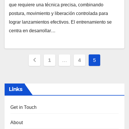
que requiere una técnica precisa, combinando
postura, movimiento y liberación controlada para
lograr lanzamientos efectivos. El entrenamiento se
centra en desarrollar…
Posts
1
…
4
5
pagination
Links
Get in Touch
About