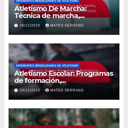
DIFERENTES MODALIDADES DE ATLETISMO
Atletismo De Marcha:
Técnica de marcha,
Reglamentación, Beneficios
26/12/2025
MATEO SERRANO
para la salud
DIFERENTES MODALIDADES DE ATLETISMO
Atletismo Escolar: Programas
de formación,
Competiciones, Desarrollo de
24/12/2025
MATEO SERRANO
habilidades